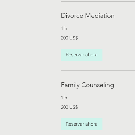
Divorce Mediation
1 h
200
200 US$
dólares
estadounidenses
Reservar ahora
Family Counseling
1 h
200
200 US$
dólares
estadounidenses
Reservar ahora