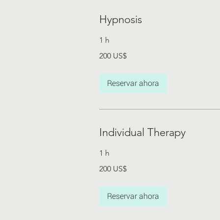
Hypnosis
1 h
200
200 US$
dólares
estadounidenses
Reservar ahora
Individual Therapy
1 h
200
200 US$
dólares
estadounidenses
Reservar ahora