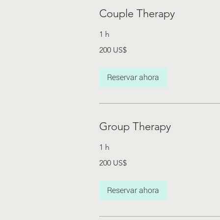
Couple Therapy
1 h
200
200 US$
dólares
estadounidenses
Reservar ahora
Group Therapy
1 h
200
200 US$
dólares
estadounidenses
Reservar ahora