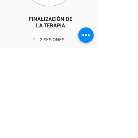
FINALIZACIÓN DE
LA TERAPIA
1 - 2 SESIONES
Una vez que el paciente siente que
sus conflictos han sido resueltos, se
realizará una sesión para trabajar en
retrospectiva todo el recorrido
terapéutico realizado por el
paciente.