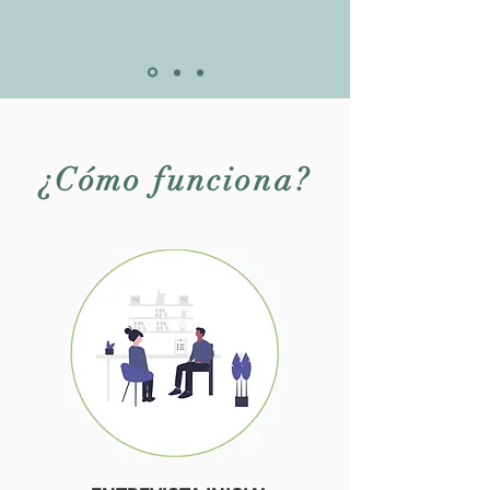
¿C
ó
mo funciona?